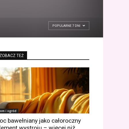
POPULARNE 7 DNI
ZOBACZ TEŻ
om i ogród
oc bawełniany jako całoroczny
lement wystroju – więcej niż