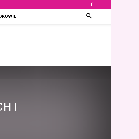
DROWIE
H I