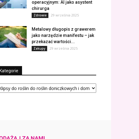
operacyjnym: AI jako asystent
chirurga
29 września 2025
Zdrowie
Metalowy długopis z grawerem
jako narzędzie manifestu – jak
przekazać wartości...
29 września 2025
Zakupy
Kategorie
tegorie
ODĄŻAJ ZA NAMI