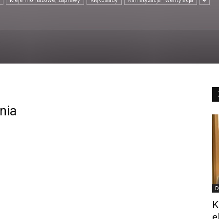
nia
D
K
e