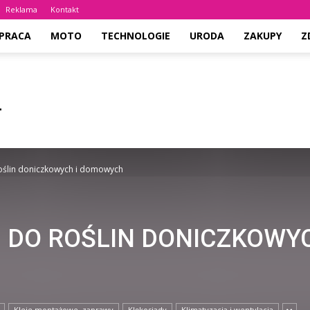
Reklama
Kontakt
PRACA
MOTO
TECHNOLOGIE
URODA
ZAKUPY
Z
 roślin doniczkowych i domowych
N DO ROŚLIN DONICZKOWYC
Kleje montażowe, zaprawy
Klękosiady
Klimatyzacja i wentylacja