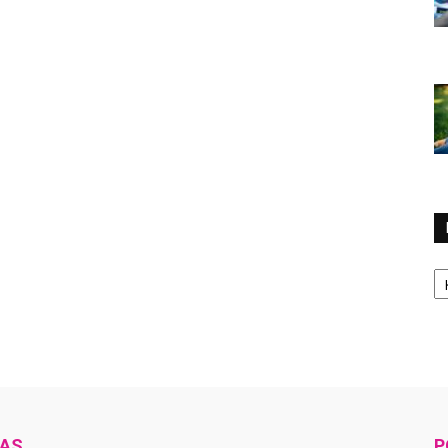
Ka
NAS
P