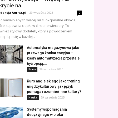
krycie na...
dakcja Auriva.pl
-
29 września 2025
0
c bawełniany to więcej niż funkcjonalne okrycie,
óre zapewnia ciepło w chłodne wieczory. To
wnież stylowy dodatek, który z powodzeniem
najduje się w każdej...
Automatyka magazynowa jako
przewaga konkurencyjna –
kiedy automatyzacja przestaje
być opcją,...
29 września 2025
Praca
Kurs angielskiego jako trening
międzykulturowy: jak język
pomaga rozumieć inne kultury?
29 września 2025
Nauka
Systemy wspomagania
decyzyjnego w bloku