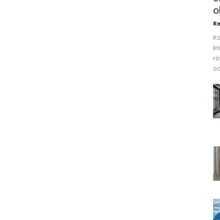
o
Re
Ko
kt
ró
od