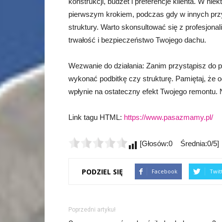
konstrukcji, budżet i preferencje klienta. W n
pierwszym krokiem, podczas gdy w innych pr
struktury. Warto skonsultować się z profesjona
trwałość i bezpieczeństwo Twojego dachu.
Wezwanie do działania: Zanim przystąpisz do 
wykonać podbitkę czy strukturę. Pamiętaj, że 
wpłynie na ostateczny efekt Twojego remontu. Ni
Link tagu HTML:
https://www.pasazmamy.pl/
[Głosów:0 Średnia:0/5]
PODZIEL SIĘ
Facebook
Twit
Poprzedni artykuł