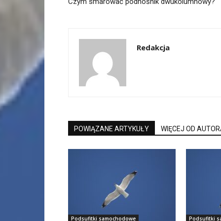
Czym smarować podnośnik dwukolumnowy?
Redakcja
POWIĄZANE ARTYKUŁY
WIĘCEJ OD AUTOR
Podsufitki samochodowe
Podsufitki