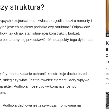
zy struktura?
zących kolejności prac, zwłaszcza jeśli chodzi o remonty i
ań jest: co najpierw podbitka czy struktura? Odpowiedź
w, takich jak stan istniejącej konstrukcji, budżet,
D
kule postaramy się przedstawić różne aspekty tego dylematu
K
e
o
Re
Ko
tóry ma za zadanie ochronić konstrukcję dachu przed
kt
ró
 śnieg czy wiatr. Jest to również element, który wpływa
od
harakter. Podbitka może być wykonana z różnych
ium.
Podbitka dachowa jest zazwyczaj montowana na