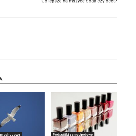
Co lepsze na mszyce Soda czy ocet?
A
 samochodowe
Podsufitki samochodowe