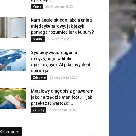
29 września 2025
Praca
Kurs angielskiego jako trening
międzykulturowy: jak język
pomaga rozumieć inne kultury?
29 września 2025
Nauka
Systemy wspomagania
decyzyjnego w bloku
operacyjnym: AI jako asystent
chirurga
29 września 2025
Zdrowie
Metalowy długopis z grawerem
jako narzędzie manifestu – jak
przekazać wartości...
29 września 2025
Zakupy
Kategorie