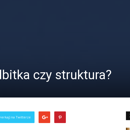
bitka czy struktura?
ierkaj) na Twitterze