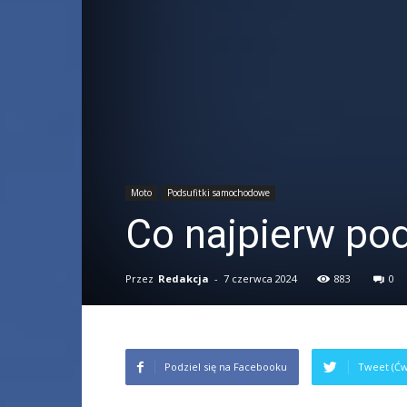
Moto
Podsufitki samochodowe
Co najpierw pod
Przez
Redakcja
-
7 czerwca 2024
883
0
Podziel się na Facebooku
Tweet (Ćw