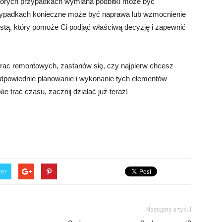
iektórych przypadkach wymiana podbitki może być
zypadkach konieczne może być naprawa lub wzmocnienie
listą, który pomoże Ci podjąć właściwą decyzję i zapewnić
prac remontowych, zastanów się, czy najpierw chcesz
odpowiednie planowanie i wykonanie tych elementów
e trać czasu, zacznij działać już teraz!
ter
Następny artykuł