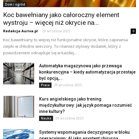
Dom i ogród
Koc bawełniany jako całoroczny element
wystroju – więcej niż okrycie na...
Redakcja Auriva.pl
-
29 września 2025
0
Koc bawełniany to więcej niż funkcjonalne okrycie, które zapewnia
ciepło w chłodne wieczory. To również stylowy dodatek, który z
powodzeniem odnajduje się w każdej...
Automatyka magazynowa jako przewaga
konkurencyjna – kiedy automatyzacja przestaje
być opcją,...
29 września 2025
Praca
Kurs angielskiego jako trening
międzykulturowy: jak język pomaga rozumieć
inne kultury?
29 września 2025
Nauka
Systemy wspomagania decyzyjnego w bloku
operacyjnym: AI jako asystent chirurga