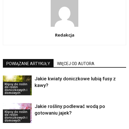
Redakcja
POWIĄZANE ARTYKUŁY
WIĘCEJ OD AUTORA
Jakie kwiaty doniczkowe lubią fusy z
Klipsy do roślin
kawy?
do roślin
doniczkowych i
domowych
Jakie rośliny podlewać wodą po
Klipsy do roślin
gotowaniu jajek?
do roślin
doniczkowych i
domowych