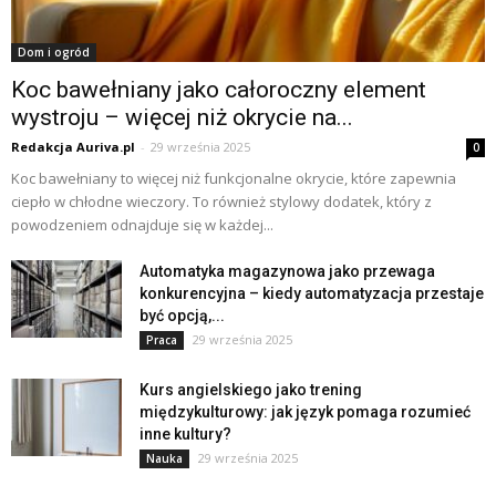
Dom i ogród
Koc bawełniany jako całoroczny element
wystroju – więcej niż okrycie na...
Redakcja Auriva.pl
-
29 września 2025
0
Koc bawełniany to więcej niż funkcjonalne okrycie, które zapewnia
ciepło w chłodne wieczory. To również stylowy dodatek, który z
powodzeniem odnajduje się w każdej...
Automatyka magazynowa jako przewaga
konkurencyjna – kiedy automatyzacja przestaje
być opcją,...
29 września 2025
Praca
Kurs angielskiego jako trening
międzykulturowy: jak język pomaga rozumieć
inne kultury?
29 września 2025
Nauka