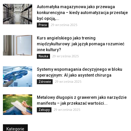
Automatyka magazynowa jako przewaga
konkurencyjna – kiedy automatyzacja przestaje
być opcją,...
29 września 2025
Praca
Kurs angielskiego jako trening
międzykulturowy: jak język pomaga rozumieć
inne kultury?
29 września 2025
Nauka
Systemy wspomagania decyzyjnego w bloku
operacyjnym: AI jako asystent chirurga
29 września 2025
Zdrowie
Metalowy długopis z grawerem jako narzędzie
manifestu – jak przekazać wartości...
29 września 2025
Zakupy
Kategorie