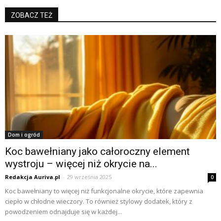
ZOBACZ TEŻ
Dom i ogród
Koc bawełniany jako całoroczny element
wystroju – więcej niż okrycie na...
Redakcja Auriva.pl
-
29 września 2025
0
Koc bawełniany to więcej niż funkcjonalne okrycie, które zapewnia
ciepło w chłodne wieczory. To również stylowy dodatek, który z
powodzeniem odnajduje się w każdej...