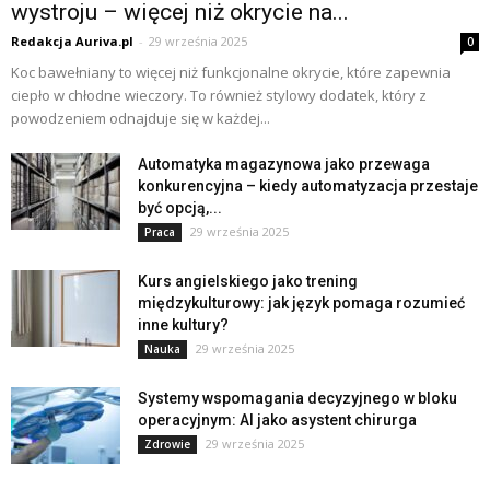
wystroju – więcej niż okrycie na...
Redakcja Auriva.pl
-
29 września 2025
0
Koc bawełniany to więcej niż funkcjonalne okrycie, które zapewnia
ciepło w chłodne wieczory. To również stylowy dodatek, który z
powodzeniem odnajduje się w każdej...
Automatyka magazynowa jako przewaga
konkurencyjna – kiedy automatyzacja przestaje
być opcją,...
29 września 2025
Praca
Kurs angielskiego jako trening
międzykulturowy: jak język pomaga rozumieć
inne kultury?
29 września 2025
Nauka
Systemy wspomagania decyzyjnego w bloku
operacyjnym: AI jako asystent chirurga
29 września 2025
Zdrowie