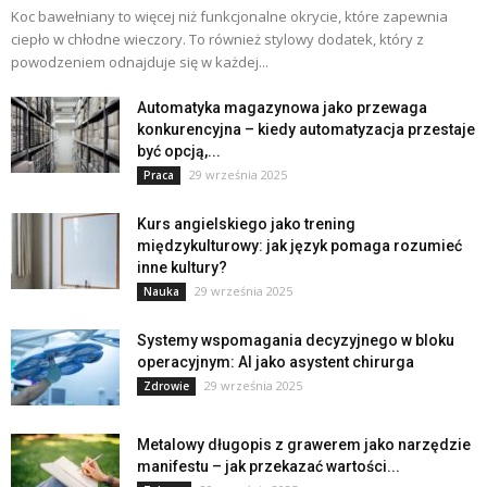
Koc bawełniany to więcej niż funkcjonalne okrycie, które zapewnia
ciepło w chłodne wieczory. To również stylowy dodatek, który z
powodzeniem odnajduje się w każdej...
Automatyka magazynowa jako przewaga
konkurencyjna – kiedy automatyzacja przestaje
być opcją,...
29 września 2025
Praca
Kurs angielskiego jako trening
międzykulturowy: jak język pomaga rozumieć
inne kultury?
29 września 2025
Nauka
Systemy wspomagania decyzyjnego w bloku
operacyjnym: AI jako asystent chirurga
29 września 2025
Zdrowie
Metalowy długopis z grawerem jako narzędzie
manifestu – jak przekazać wartości...