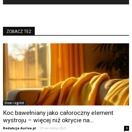
ZOBACZ TEŻ
Dom i ogród
Koc bawełniany jako całoroczny element
wystroju – więcej niż okrycie na...
Redakcja Auriva.pl
-
29 września 2025
0