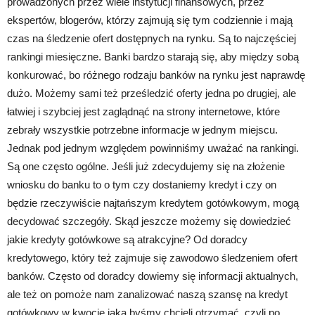
prowadzonych przez wiele instytucji finansowych, przez
ekspertów, blogerów, którzy zajmują się tym codziennie i mają
czas na śledzenie ofert dostępnych na rynku. Są to najczęściej
rankingi miesięczne. Banki bardzo starają się, aby między sobą
konkurować, bo różnego rodzaju banków na rynku jest naprawdę
dużo. Możemy sami też prześledzić oferty jedna po drugiej, ale
łatwiej i szybciej jest zaglądnąć na strony internetowe, które
zebrały wszystkie potrzebne informacje w jednym miejscu.
Jednak pod jednym względem powinniśmy uważać na rankingi.
Są one często ogólne. Jeśli już zdecydujemy się na złożenie
wniosku do banku to o tym czy dostaniemy kredyt i czy on
będzie rzeczywiście najtańszym kredytem gotówkowym, mogą
decydować szczegóły. Skąd jeszcze możemy się dowiedzieć
jakie kredyty gotówkowe są atrakcyjne? Od doradcy
kredytowego, który też zajmuje się zawodowo śledzeniem ofert
banków. Często od doradcy dowiemy się informacji aktualnych,
ale też on pomoże nam zanalizować naszą szansę na kredyt
gotówkowy w kwocie jaką byśmy chcieli otrzymać, czyli po