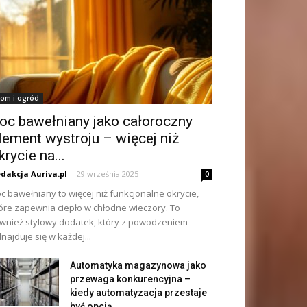
om i ogród
oc bawełniany jako całoroczny
lement wystroju – więcej niż
krycie na...
dakcja Auriva.pl
-
29 września 2025
0
c bawełniany to więcej niż funkcjonalne okrycie,
óre zapewnia ciepło w chłodne wieczory. To
wnież stylowy dodatek, który z powodzeniem
najduje się w każdej...
Automatyka magazynowa jako
przewaga konkurencyjna –
kiedy automatyzacja przestaje
być opcją,...