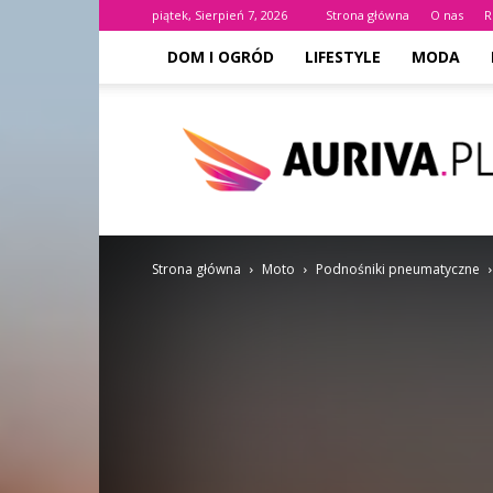
piątek, Sierpień 7, 2026
Strona główna
O nas
R
DOM I OGRÓD
LIFESTYLE
MODA
AURIVA.PL
Strona główna
Moto
Podnośniki pneumatyczne