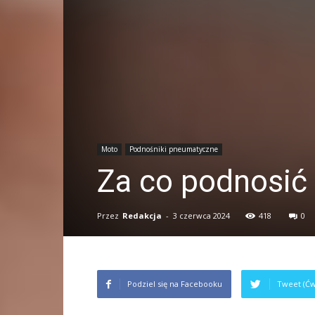
Moto
Podnośniki pneumatyczne
Za co podnosi
Przez
Redakcja
-
3 czerwca 2024
418
0
Podziel się na Facebooku
Tweet (Ćw