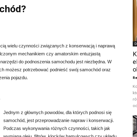
ochód?
D
cią wielu czynności związanych z konserwacją i naprawą
K
iadczonym mechanikiem czy amatorskim entuzjastą
e
i narzędzi do podnoszenia samochodu jest niezbędna. W
o
rych możesz potrzebować podnieść swój samochód oraz
enia pojazdu.
Re
Ko
kt
a
ró
od
Jednym z głównych powodów, dla których podnosi się
samochód, jest przeprowadzanie napraw i konserwacji.
Podczas wykonywania różnych czynności, takich jak
wymiana oleju, filtrów, klocków hamulcowych czy układu