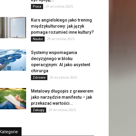
29 września 2025
Praca
Kurs angielskiego jako trening
międzykulturowy: jak język
pomaga rozumieć inne kultury?
29 września 2025
Nauka
Systemy wspomagania
decyzyjnego w bloku
operacyjnym: AI jako asystent
chirurga
29 września 2025
Zdrowie
Metalowy długopis z grawerem
jako narzędzie manifestu – jak
przekazać wartości...
29 września 2025
Zakupy
Kategorie