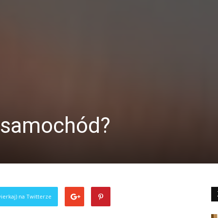
ć samochód?
ierkaj) na Twitterze