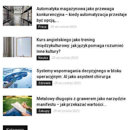
Automatyka magazynowa jako przewaga
konkurencyjna – kiedy automatyzacja przestaje
być opcją,...
29 września 2025
Praca
Kurs angielskiego jako trening
międzykulturowy: jak język pomaga rozumieć
inne kultury?
29 września 2025
Nauka
Systemy wspomagania decyzyjnego w bloku
operacyjnym: AI jako asystent chirurga
29 września 2025
Zdrowie
Metalowy długopis z grawerem jako narzędzie
manifestu – jak przekazać wartości...
29 września 2025
Zakupy