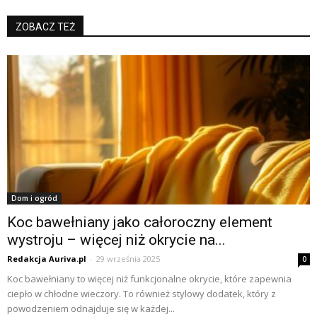
ZOBACZ TEŻ
Dom i ogród
Koc bawełniany jako całoroczny element
wystroju – więcej niż okrycie na...
Redakcja Auriva.pl
-
29 września 2025
0
Koc bawełniany to więcej niż funkcjonalne okrycie, które zapewnia
ciepło w chłodne wieczory. To również stylowy dodatek, który z
powodzeniem odnajduje się w każdej...