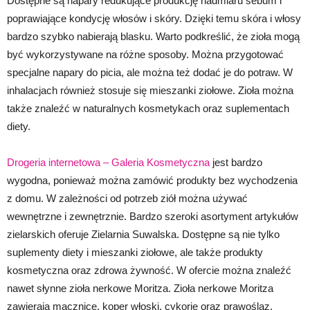
Dostępne są napary redukujące produkcję nadmiaru sebum i
poprawiające kondycję włosów i skóry. Dzięki temu skóra i włosy
bardzo szybko nabierają blasku. Warto podkreślić, że zioła mogą
być wykorzystywane na różne sposoby. Można przygotować
specjalne napary do picia, ale można też dodać je do potraw. W
inhalacjach również stosuje się mieszanki ziołowe. Zioła można
także znaleźć w naturalnych kosmetykach oraz suplementach
diety.
Drogeria internetowa – Galeria Kosmetyczna
jest bardzo
wygodna, ponieważ można zamówić produkty bez wychodzenia
z domu. W zależności od potrzeb ziół można używać
wewnętrzne i zewnętrznie. Bardzo szeroki asortyment artykułów
zielarskich oferuje Zielarnia Suwalska. Dostępne są nie tylko
suplementy diety i mieszanki ziołowe, ale także produkty
kosmetyczna oraz zdrowa żywność. W ofercie można znaleźć
nawet słynne zioła nerkowe Moritza. Zioła nerkowe Moritza
zawierają mącznicę, koper włoski, cykorię oraz prawoślaz.