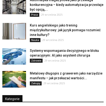
Automatyka magazynowa jako przewaga
konkurencyjna – kiedy automatyzacja przestaje
być opcją,...
29 września 2025
Praca
Kurs angielskiego jako trening
międzykulturowy: jak język pomaga rozumieć
inne kultury?
29 września 2025
Nauka
Systemy wspomagania decyzyjnego w bloku
operacyjnym: AI jako asystent chirurga
29 września 2025
Zdrowie
Metalowy długopis z grawerem jako narzędzie
manifestu – jak przekazać wartości...
29 września 2025
Zakupy
Kategorie